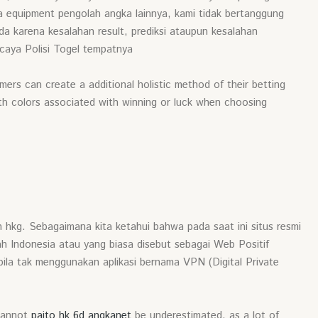
 equipment pengolah angka lainnya, kami tidak bertanggung
da karena kesalahan result, prediksi ataupun kesalahan
rcaya Polisi Togel tempatnya
mers can create a additional holistic method of their betting
th colors associated with winning or luck when choosing
 hkg. Sebagaimana kita ketahui bahwa pada saat ini situs resmi
ah Indonesia atau yang biasa disebut sebagai Web Positif
la tak menggunakan aplikasi bernama VPN (Digital Private
 cannot
paito hk 6d angkanet
be underestimated, as a lot of