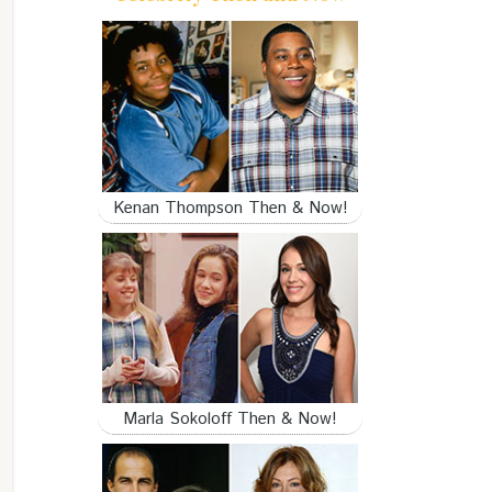
Kenan Thompson Then & Now!
Marla Sokoloff Then & Now!