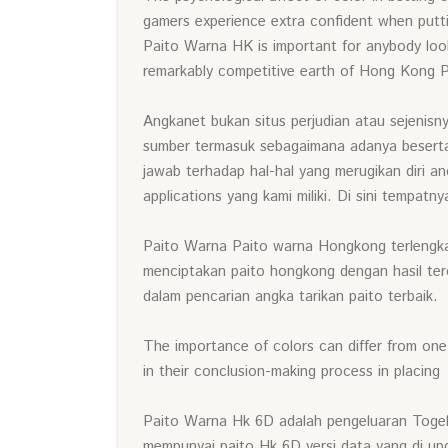
gamers experience extra confident when putti
Paito Warna HK is important for anybody lookin
remarkably competitive earth of Hong Kong P
Angkanet bukan situs perjudian atau sejenisn
sumber termasuk sebagaimana adanya beserta 
jawab terhadap hal-hal yang merugikan diri an
applications yang kami miliki. Di sini tempatn
Paito Warna Paito warna Hongkong terlengk
menciptakan paito hongkong dengan hasil t
dalam pencarian angka tarikan paito terbaik.
The importance of colors can differ from one 
in their conclusion-making process in placing
Paito Warna Hk 6D adalah pengeluaran Togel 
mempunyai paito Hk 6D versi data yang di upd