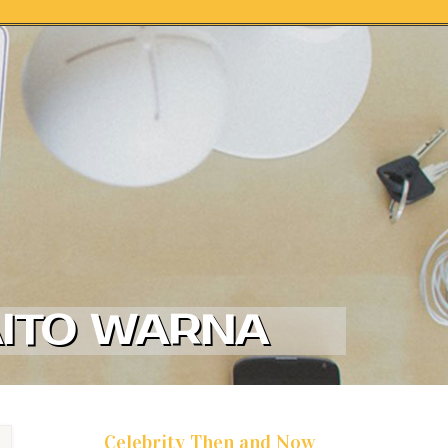
AITO WARNA
Celebrity Then and Now