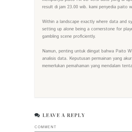
result di jam 23.00 wib. kami penyedia paito
Within a landscape exactly where data and sys
setting up alone being a cornerstone for pla
gambling scene proficiently.
Namun, penting untuk diingat bahwa Paito W
analisis data. Keputusan permainan yang akur
memerlukan pemahaman yang mendalam tentang 
LEAVE A REPLY
COMMENT