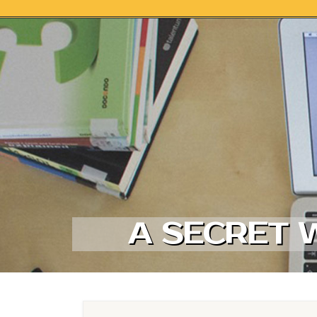
Skip to content
A SECRET 